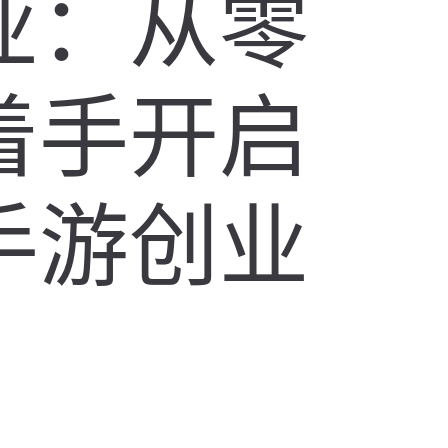
业：从零
着手开启
手游创业