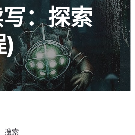
续写：探索
)
搜索