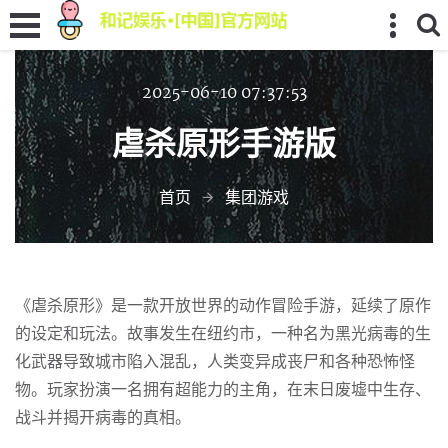
2025-06-10 07:37:53
虐杀原形手游版
首页
集团游戏
《虐杀原形》是一款开放世界的动作冒险手游，延续了原作
的设定和玩法。故事发生在纽约市，一种名为黑光病毒的生
化武器导致城市陷入混乱，人类变异成丧尸和各种恐怖怪
物。玩家扮演一名拥有超能力的主角，在末日废墟中生存、
战斗并揭开病毒的真相。